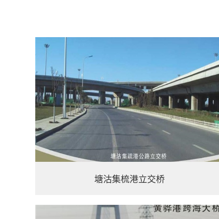
塘沽集梳港立交桥