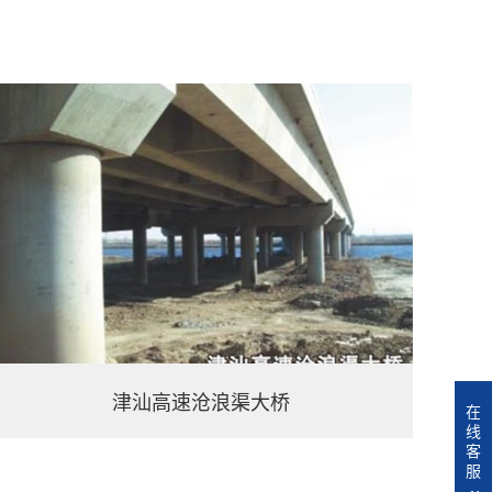
津汕高速沧浪渠大桥
在
线
客
服