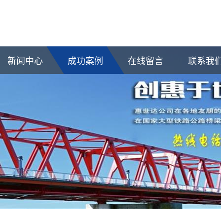
新闻中心
成功案例
在线留言
联系我