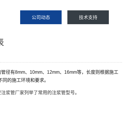
公司动态
技术支持
表
径有8mm、10mm、12mm、16mm等，长度则根据施工
于不同的施工环境和要求。
安注浆管厂家
列举了常用的注浆管型号。