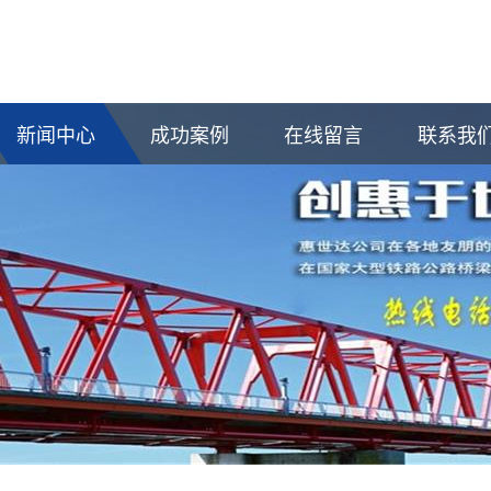
新闻中心
成功案例
在线留言
联系我