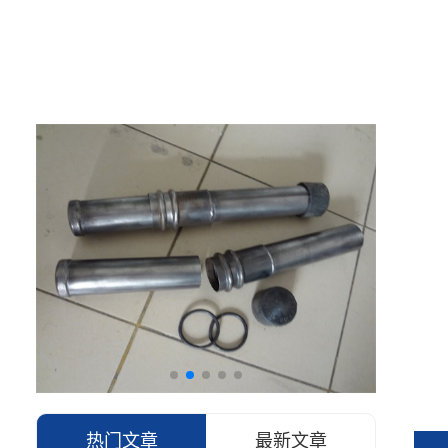
热门文章
最新文章