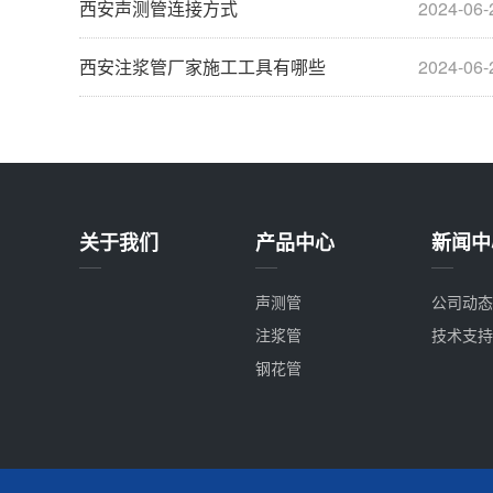
西安声测管连接方式
2024-06-
西安注浆管厂家施工工具有哪些
2024-06-
关于我们
产品中心
新闻中
声测管
公司动态
注浆管
技术支持
钢花管